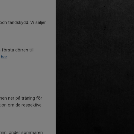
och tandskydd. Vi säljer
första dörren till
u
här
men ner på träning för
ion om de respektive
termin. Under sommaren