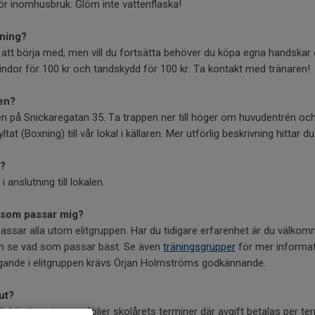
ör inomhusbruk. Glöm inte vattenflaska!
tning?
ll att börja med, men vill du fortsätta behöver du köpa egna handskar 
lindor för 100 kr och tandskydd för 100 kr. Ta kontakt med tränaren!
gen?
llen på Snickaregatan 35. Ta trappen ner till höger om huvudentrén och 
ltat (Boxning) till vår lokal i källaren. Mer utförlig beskrivning hittar d
s?
anslutning till lokalen.
p som passar mig?
passar alla utom elitgruppen. Har du tidigare erfarenhet är du välkom
ch se vad som passar bäst. Se även
träningsgrupper
för mer informat
agande i elitgruppen krävs Örjan Holmströms godkännande.
ut?
 och hösttermin som följer skolårets terminer där avgift betalas per 