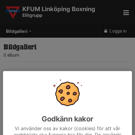
KFUM Linköping Boxning
Elitgrupp
Logga in
Bildgalleri
Bildgalleri
0 album
Inga album skapade
Godkänn kakor
Vi använder oss av kakor (cookies) för att vår
webbplats ska fungera bra för dig. De används