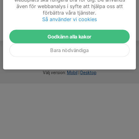
även för webbanalys i syfte att hjälpa oss att
förbättra våra tjänster.
Så använder vi cookies
Godkänn alla kakor
Bara nödvändiga
För
smarta
idrottsföreningar
Välj version:
Mobil
|
Desktop