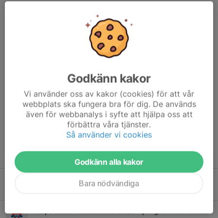
KLUBBMÄSTERSKAP
9 maj, 20:56
0 kommentarer
18:e -22:e har vi klubbmästerskap HELA veckan! Dvs ingen
träning (bortsett från söndag)
Godkänn kakor
Måndag - Nybörjargrupperna Ni som tränar Mån/Ons/Fre/Sön
Vi använder oss av kakor (cookies) för att vår
webbplats ska fungera bra för dig. De används
Tisdag - Slumpdubbel (För dom med över 600 rankingpoäng)
även för webbanalys i syfte att hjälpa oss att
Onsdag - Generations dubbel....
förbättra våra tjänster.
Läs mer
Så använder vi cookies
Fler nyheter
Godkänn alla kakor
Ingen träning på söndag
Bara nödvändiga
16 apr, 22:00
0
Vårpoolen i Kristianstad 2026 - program och anmälningslistor