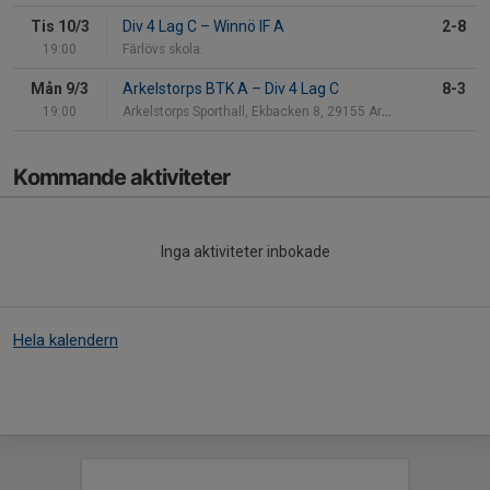
Tis 10/3
Div 4 Lag C
–
Winnö IF A
2-8
19:00
Färlövs skola.
Mån 9/3
Arkelstorps BTK A
–
Div 4 Lag C
8-3
19:00
Arkelstorps Sporthall, Ekbacken 8, 29155 Arkelstor
Kommande aktiviteter
Inga aktiviteter inbokade
Hela kalendern