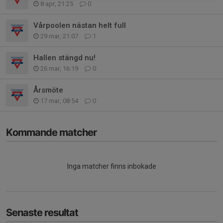
8 apr, 21:25
0
Vårpoolen nästan helt full
29 mar, 21:07
1
Hallen stängd nu!
26 mar, 16:19
0
Årsmöte
17 mar, 08:54
0
Kommande matcher
Inga matcher finns inbokade
Senaste resultat