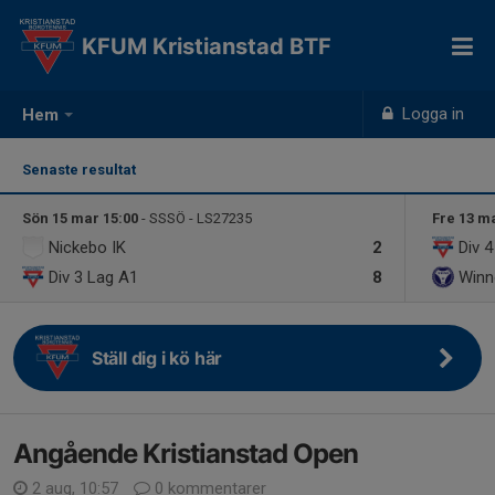
KFUM Kristianstad BTF
Logga in
Hem
Senaste resultat
Sön 15 mar 15:00
- SSSÖ - LS27235
Fre 13 m
Nickebo IK
2
Div 
Div 3 Lag A1
8
Winn
Ställ dig i kö här
Angående Kristianstad Open
2 aug, 10:57
0 kommentarer