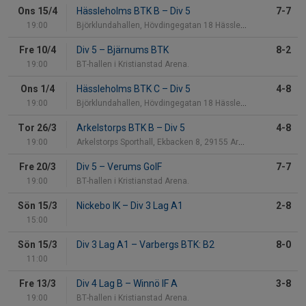
Ons 15/4
Hässleholms BTK B
–
Div 5
7-7
19:00
Björklundahallen, Hövdingegatan 18 Hässleholm
Fre 10/4
Div 5
–
Bjärnums BTK
8-2
19:00
BT-hallen i Kristianstad Arena.
Ons 1/4
Hässleholms BTK C
–
Div 5
4-8
19:00
Björklundahallen, Hövdingegatan 18 Hässleholm
Tor 26/3
Arkelstorps BTK B
–
Div 5
4-8
19:00
Arkelstorps Sporthall, Ekbacken 8, 29155 Arkelstor
Fre 20/3
Div 5
–
Verums GoIF
7-7
19:00
BT-hallen i Kristianstad Arena.
Sön 15/3
Nickebo IK
–
Div 3 Lag A1
2-8
15:00
Sön 15/3
Div 3 Lag A1
–
Varbergs BTK: B2
8-0
11:00
Fre 13/3
Div 4 Lag B
–
Winnö IF A
3-8
19:00
BT-hallen i Kristianstad Arena.