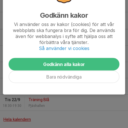
tisdagar
Godkänn kakor
Kommande aktiviteter
Vi använder oss av kakor (cookies) för att vår
webbplats ska fungera bra för dig. De används
Tis 25/8
Träning Blå
även för webbanalys i syfte att hjälpa oss att
18:30-19:30
Pjäshallen
förbättra våra tjänster.
Så använder vi cookies
Tis 1/9
Träning Blå
18:30-19:30
Pjäshallen
Godkänn alla kakor
Tis 8/9
Träning Blå
18:30-19:30
Pjäshallen
Bara nödvändiga
Tis 15/9
Träning Blå
18:30-19:30
Pjäshallen
Tis 22/9
Träning Blå
18:30-19:30
Pjäshallen
Hela kalendern