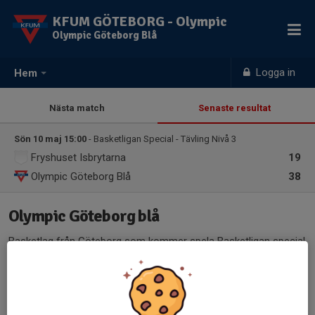
KFUM GÖTEBORG - Olympic
Olympic Göteborg Blå
Logga in
Hem
Nästa match
Senaste resultat
Sön 10 maj 15:00
- Basketligan Special - Tävling Nivå 3
Fryshuset Isbrytarna
19
Olympic Göteborg Blå
38
Olympic Göteborg blå
Basketlag från Göteborg som kommer spela Basketligan special
säsongen 2025/26
Laget består av spelare med intellektuella funktionsvariationer.
Laget spelar på mellan/hög nivå.
Tränar 1 gång veckan,