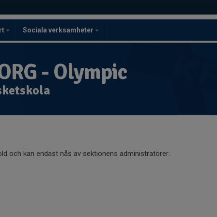
rt
Sociala verksamheter
RG - Olympic
sketskola
old och kan endast nås av sektionens administratörer.