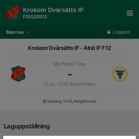
Krokom Dvärsätts IF
F2012/2013
Logga in
Matcher
Krokom Dvärsätts IF - Alnö IF F12
Mid Nordic Cup
-
31 jul, 13:50, Bergeforsen
Samling 13:05, Bergeforsen
Laguppställning