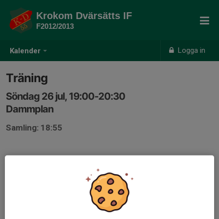
Krokom Dvärsätts IF
F2012/2013
Logga in
Kalender
Träning
Söndag 26 jul, 19:00-20:30
Dammplan
Samling: 18:55