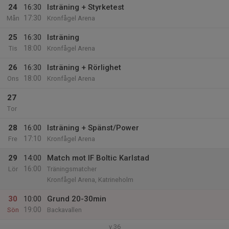
24
16:30
Isträning + Styrketest
17:30
Mån
Kronfågel Arena
25
16:30
Isträning
18:00
Tis
Kronfågel Arena
26
16:30
Isträning + Rörlighet
18:00
Ons
Kronfågel Arena
27
Tor
28
16:00
Isträning + Spänst/Power
17:10
Fre
Kronfågel Arena
29
14:00
Match mot IF Boltic Karlstad
16:00
Lör
Träningsmatcher
Kronfågel Arena, Katrineholm
30
10:00
Grund 20-30min
19:00
Sön
Backavallen
v.36