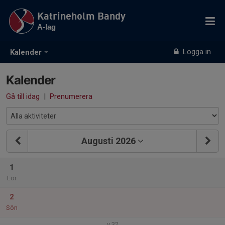
Katrineholm Bandy
A-lag
Logga in
Kalender
Kalender
Gå till idag
|
Prenumerera
Augusti 2026
1
Lör
2
Sön
v.32