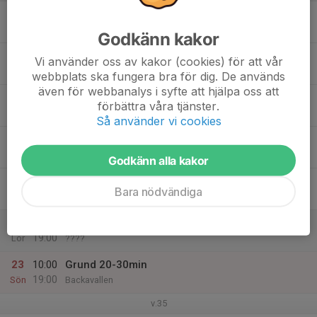
17
16:30
Isträning + Danatest
17:30
Mån
Kronfågel Arena
Godkänn kakor
18
16:30
Isträning + Rörlighet
Vi använder oss av kakor (cookies) för att vår
18:00
Tis
Kronfågel Arena
webbplats ska fungera bra för dig. De används
även för webbanalys i syfte att hjälpa oss att
19
16:30
Isträning + Hopptest
förbättra våra tjänster.
18:00
Ons
Kronfågel Arena
Så använder vi cookies
20
17:00
Team building, Make it Count
19:00
Tor
Backavallen
Godkänn alla kakor
21
16:00
Isträning + Kickoff
Bara nödvändiga
17:10
Fre
Kronfågel Arena
22
09:00
Kickoff, Make It Count
19:00
Lör
????
23
10:00
Grund 20-30min
19:00
Sön
Backavallen
v.35