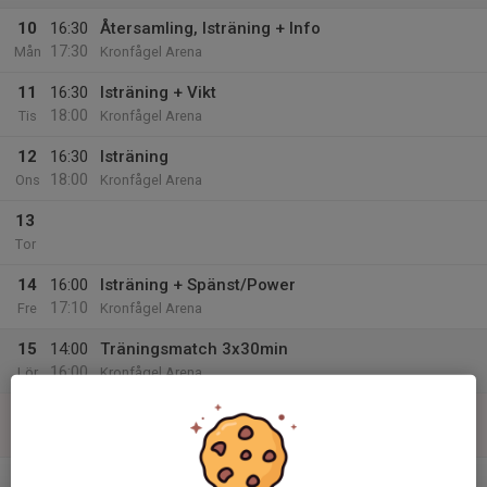
10
16:30
Återsamling, Isträning + Info
17:30
Mån
Kronfågel Arena
11
16:30
Isträning + Vikt
18:00
Tis
Kronfågel Arena
12
16:30
Isträning
18:00
Ons
Kronfågel Arena
13
Tor
14
16:00
Isträning + Spänst/Power
17:10
Fre
Kronfågel Arena
15
14:00
Träningsmatch 3x30min
16:00
Lör
Kronfågel Arena
16
10:00
Grund 30-45min
19:00
Sön
Backavallen
v.34