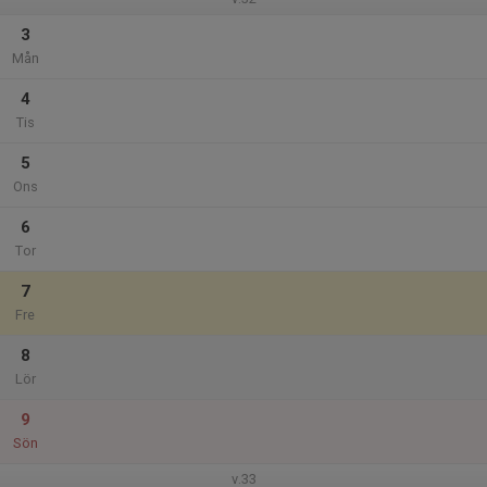
3
Mån
4
Tis
5
Ons
6
Tor
7
Fre
8
Lör
9
Sön
v.33