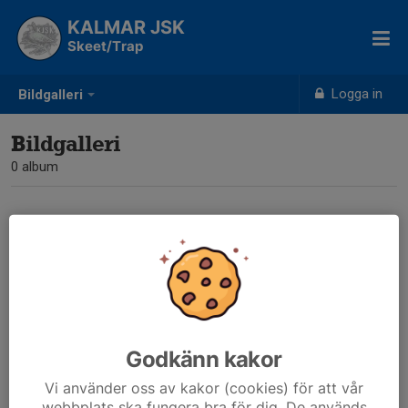
KALMAR JSK
Skeet/Trap
Logga in
Bildgalleri
Bildgalleri
0 album
Inga album skapade
Godkänn kakor
Vi använder oss av kakor (cookies) för att vår
webbplats ska fungera bra för dig. De används