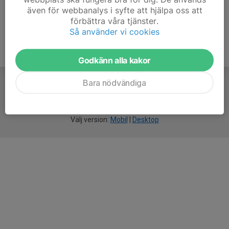
även för webbanalys i syfte att hjälpa oss att
förbättra våra tjänster.
Så använder vi cookies
Godkänn alla kakor
Bara nödvändiga
För
smarta
idrottsföreningar
Välj version:
Mobil
|
Desktop