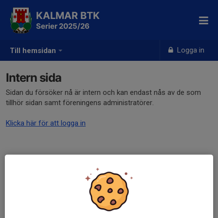
KALMAR BTK
Serier 2025/26
Logga in
Till hemsidan
Intern sida
Sidan du försöker nå är intern och kan endast nås av de som
tillhör sidan samt föreningens administratörer.
Klicka här för att logga in