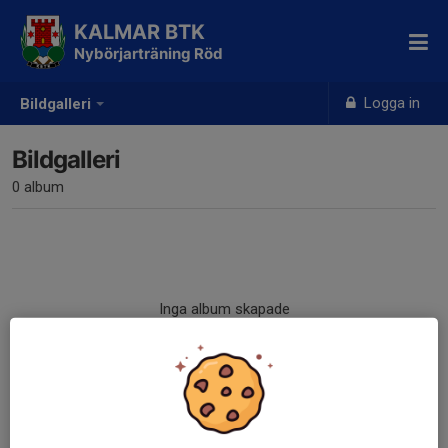
KALMAR BTK
Nybörjarträning Röd
Logga in
Bildgalleri
Bildgalleri
0 album
Inga album skapade