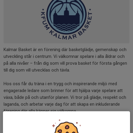
Kalmar Basket är en förening där basketglädje, gemenskap och
utveckling står i centrum. Vi välkomnar spelare i alla åldrar och
på alla nivåer – från dig som vill prova basket för första gången
till dig som vill utvecklas och tävla.
Hos oss får du träna i en trygg och inspirerande miljö med
engagerade ledare som brinner för att hjälpa varje spelare att
växa, både på och utanför planen. Vi tror på glädje, respekt och
laganda, och arbetar varje dag för att skapa en inkluderande
förening där alla känner sig välkomna.
Kalmar Basket är mer än en idrottsförening – vi är en
mötesplats där vänskap skapas, självförtroende byggs och