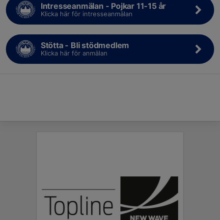
Intresseanmälan - Pojkar 11-15 år
Klicka här för intresseanmälan
Stötta - Bli stödmedlem
Klicka här för anmälan