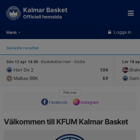
Kalmar Basket
Officiell hemsida
Logga in
Hem
Senaste resultat
Sön 12 apr 14:00
- Basketettan Herr - Södra
Lör 18 ap
Herr Div 2
104
Brah
Malbas BBK
69
Dam 
Följ oss
Facebook
Instagram
Välkommen till KFUM Kalmar Basket