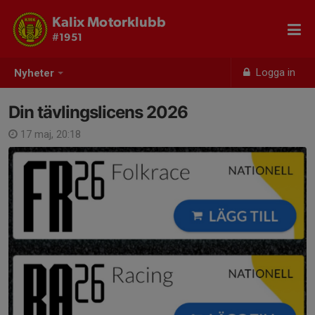
Kalix Motorklubb
#1951
Logga in
Nyheter
Din tävlingslicens 2026
17 maj, 20:18