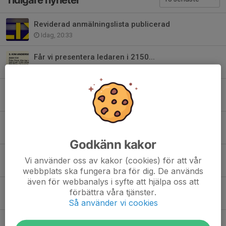
Reviderad anmälningslista publicerad
Idag, 20:33
Får vi presentera ledaren i 2150...
Idag, 12:00
Får vi presentera ledaren i 2150 junior...
Igår, 12:00
Får vi presentera ledaren i XC Crosscar junior...
5 aug, 12:00
Godkänn kakor
Anmälningarna är klara...
Vi använder oss av kakor (cookies) för att vår
3 aug, 23:09
webbplats ska fungera bra för dig. De används
även för webbanalys i syfte att hjälpa oss att
Mediaackreditering SM Rallycross Kalix
förbättra våra tjänster.
29 jul, 10:00
Så använder vi cookies
Totalställning SM Rallycross e. 4 deltävlingar