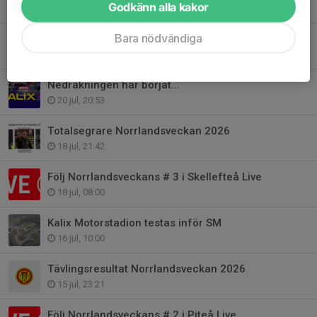
Godkänn alla kakor
23 jul, 11:08
Bara nödvändiga
Kalix Motorstadion slutprepareras inför SM
21 jul, 10:17
Nedräkningen har börjat...
20 jul, 20:53
Totalsegrare Norrlandsveckan 2026
18 jul, 21:42
Följ Norrlandsveckans # 3 i Skellefteå Live
18 jul, 08:00
Kalix Motorstadion testas inför SM
16 jul, 10:00
Tävlingsresultat Norrlandsveckan 2026
15 jul, 23:21
Följ Norrlandsveckans # 2 i Piteå Live