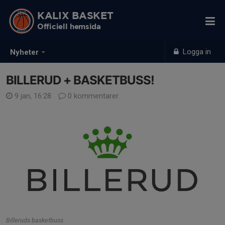
KALIX BASKET
Officiell hemsida
Logga in
Nyheter
BILLERUD + BASKETBUSS!
9 jan, 16:28
0 kommentarer
Billeruds basketbuss