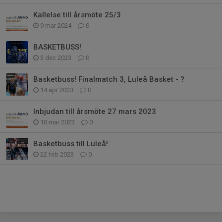
Kallelse till årsmöte 25/3
9 mar 2024
0
BASKETBUSS!
3 dec 2023
0
Basketbuss! Finalmatch 3, Luleå Basket - ?
14 apr 2023
0
Inbjudan till årsmöte 27 mars 2023
10 mar 2023
0
Basketbuss till Luleå!
22 feb 2023
0