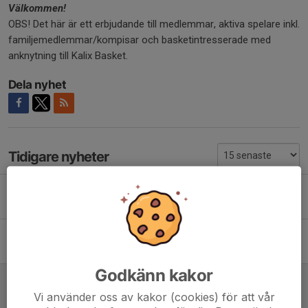
Välkommen!
OBS! Det här är ett erbjudande till medlemmar, aktiva spelare inkl.
familjemedlemmar/kompisar och basketintresserade med
anknytning till Kalix Basket.
Dela nyhet
Tidigare nyheter
Kalix Basket firar 50 år = BASKETBUSS!
8 apr, 09:15
0
Inbjudan årsmöte 2026
10 mar, 14:32
0
Godkänn kakor
BILLERUD + BASKETBUSS!
9 jan, 16:28
0
Vi använder oss av kakor (cookies) för att vår