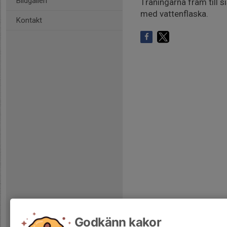
Bildgalleri
Träningarna fram till si
med vattenflaska.
Kontakt
Godkänn kakor