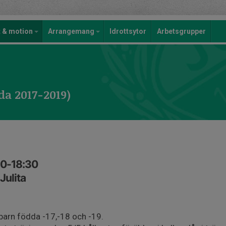
t & motion
Arrangemang
Idrottsytor
Arbetsgrupper
da 2017-2019)
30-18:30
Julita
barn födda -17,-18 och -19.