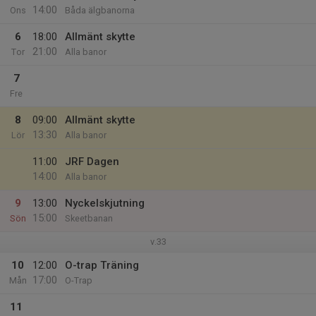
14:00
Ons
Båda älgbanorna
6
18:00
Allmänt skytte
21:00
Tor
Alla banor
7
Fre
8
09:00
Allmänt skytte
13:30
Lör
Alla banor
11:00
JRF Dagen
14:00
Alla banor
9
13:00
Nyckelskjutning
15:00
Sön
Skeetbanan
v.33
10
12:00
O-trap Träning
17:00
Mån
O-Trap
11