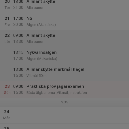
20
18:00
Allmänt skytte
21:00
Tor
Alla banor
21
17:00
NS
20:00
Fre
Älgen (Akustiska)
22
09:00
Allmänt skytte
13:30
Lör
Alla banor
13:15
Nykvarnsälgen
17:00
Älgen (Mekaniska)
13:30
Allmänskytte markmål hagel
15:00
Viltmål 50 m
23
09:00
Praktiska prov jägarexamen
15:00
Sön
Båda älgbanorna ,Viltmål, Instruktion
v.35
24
Mån
25