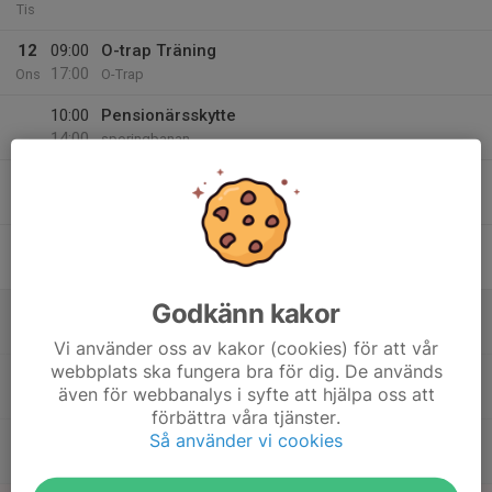
Tis
12
09:00
O-trap Träning
17:00
Ons
O-Trap
10:00
Pensionärsskytte
14:00
sporingbanan
13
18:00
Allmänt skytte
21:00
Tor
Alla banor
14
Fre
Godkänn kakor
15
09:00
Allmänt skytte
13:30
Lör
Alla banor
Vi använder oss av kakor (cookies) för att vår
webbplats ska fungera bra för dig. De används
13:15
Klubbtävling Nordisk Trap
även för webbanalys i syfte att hjälpa oss att
17:00
N-Trap
förbättra våra tjänster.
Så använder vi cookies
16:30
Inbjudan till Surströmmingsskiva!
17:00
Tyrveds Skjutbana Sorunda