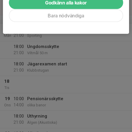
Godkänn alla kakor
16
Sön
Bara nödvändiga
v.34
17
18:00
Tjejskytte
21:00
Mån
Sporting
18:00
Ungdomsskytte
21:00
Viltmål 50 m
18:00
Jägarexamen start
21:00
Klubbstugan
18
Tis
19
10:00
Pensionärsskytte
14:00
Ons
olika banor
18:00
Uthyrning
21:00
Älgen (Akustiska)