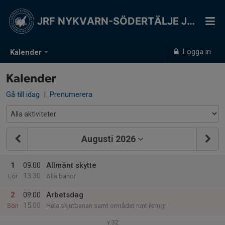
JRF NYKVARN-SÖDERTÄLJE JSK
Logga in
Kalender
Kalender
Gå till idag
|
Prenumerera
Augusti 2026
1
09:00
Allmänt skytte
13:30
Lör
Alla banor
2
09:00
Arbetsdag
15:00
Sön
Hela skjutbanan samt området runt ikring!
v.32