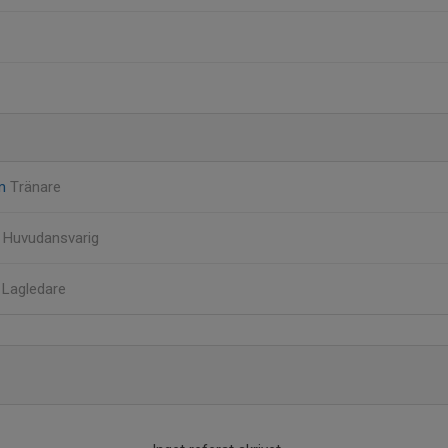
öm
Tränare
d
Huvudansvarig
r
Lagledare