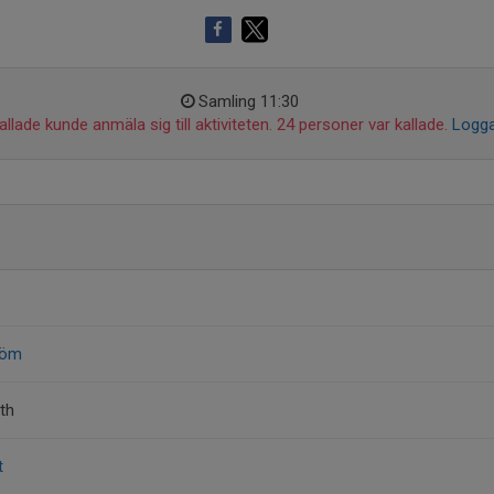
Samling 11:30
llade kunde anmäla sig till aktiviteten. 24 personer var kallade.
Logga
röm
th
t