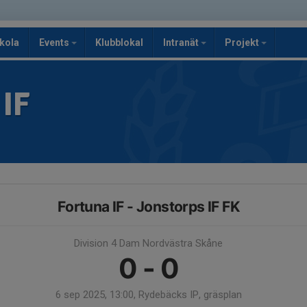
kola
Events
Klubblokal
Intranät
Projekt
IF
Fortuna IF - Jonstorps IF FK
Division 4 Dam Nordvästra Skåne
0 - 0
6 sep 2025, 13:00, Rydebäcks IP, gräsplan