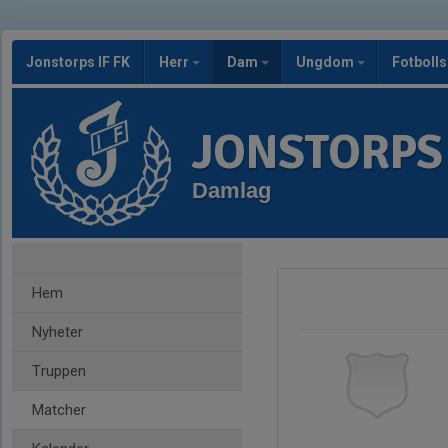
Jonstorps IF FK
Herr
Dam
Ungdom
Fotbolls
JONSTORPS 
Damlag
Hem
Nyheter
Truppen
Matcher