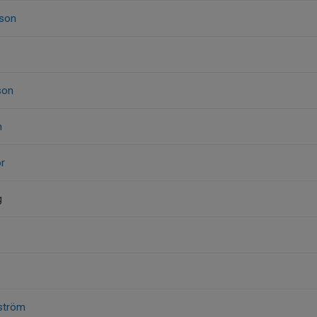
sson
son
n
r
g
gström