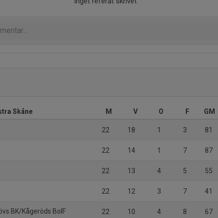
Inget referat skrivet
stra Skåne
M
V
O
F
GM
22
18
1
3
81
22
14
1
7
87
22
13
4
5
55
22
12
3
7
41
övs BK/Kågeröds BoIF
22
10
4
8
67