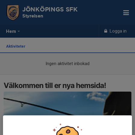
JÖNKÖPINGS SFK
Styrelsen
Logga in
Hem
Aktiviteter
Ingen aktivitet inbokad
Välkommen till er nya hemsida!