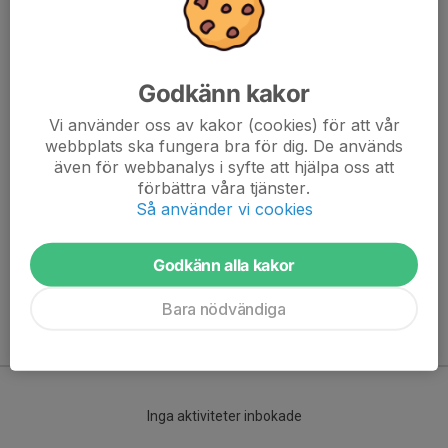
Godkänn kakor
Vi använder oss av kakor (cookies) för att vår
webbplats ska fungera bra för dig. De används
även för webbanalys i syfte att hjälpa oss att
Här hamnar automatiskt de senaste nyheterna på hemsidan. För
förbättra våra tjänster.
att kunna börja administrera hemsidan loggar du in högst upp till
Så använder vi cookies
höger.
Godkänn alla kakor
/Svenskalag.se
Bara nödvändiga
Kommande aktiviteter
Inga aktiviteter inbokade