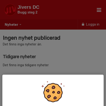
Jivers DC
Bugg steg 2
Logga in
Nyheter
Ingen nyhet publicerad
Det finns inga nyheter än.
Tidigare nyheter
Det finns inga tidigare nyheter