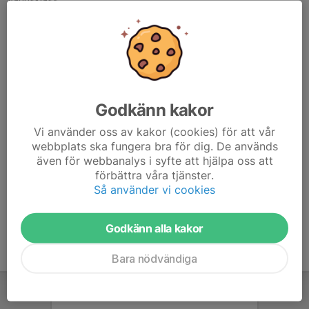
världsklass.
En modell som pekar ut den riktning vi valt att gå med svensk
barn- och ungdomsishockey.
Modellen bygger på fyra principer:
Sätt människan i fokus
Godkänn kakor
Ge alla chansen att utvecklas
Anpassa träning och match efter målgrupp
Vi använder oss av kakor (cookies) för att vår
webbplats ska fungera bra för dig. De används
Bedriv en allsidig träning
även för webbanalys i syfte att hjälpa oss att
förbättra våra tjänster.
Läs mer på:
Så använder vi cookies
För föreningen
Godkänn alla kakor
Bara nödvändiga