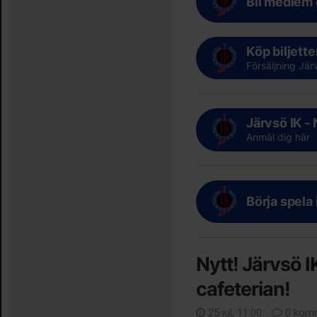
Bli medlem 
Köp biljette
Försäljning Jär
Järvsö IK -
Anmäl dig här
Börja spela
Nytt! Järvsö IK
cafeterian!
25 jul, 11:00
0 komm