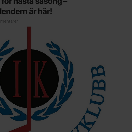
 för nästa säsong –
lendern är här!
mentarer