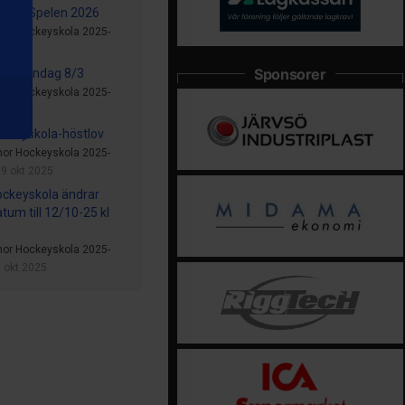
Meck Spelen 2026
nor Hockeyskola 2025-
10 mar
Sponsorer
TKH söndag 8/3
nor Hockeyskola 2025-
7 mar
ckeyskola-höstlov
nor Hockeyskola 2025-
9 okt 2025
ckeyskola ändrar
tum till 12/10-25 kl
nor Hockeyskola 2025-
 okt 2025