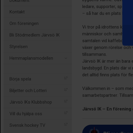
Dokument
ledare, supporter, sponsor
Kontakt
– så har du en plats hos 
Om föreningen
Vi tror på idrottens kraft
människor och samhälle. Hä
Bli Stödmedlem Järvsö IK
samtalen vid kaffebordet.
Styrelsen
växer genom rörelse och v
tillsammans.
Hemmaplansmodellen
Järvsö IK är mer än bara e
landsbygd. En plats där vi 
det alltid finns plats för fle
Börja spela
Välkommen in – som medl
Biljetter och Lotteri
samarbetspartner. Tillsam
Järvsö IKs Klubbshop
Järvsö IK – En förening a
Vill du hjälpa oss
Svensk hockey TV