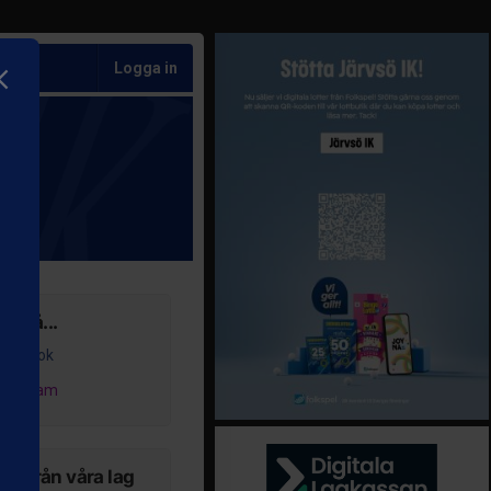
Logga in
ss på...
acebook
nstagram
er från våra lag