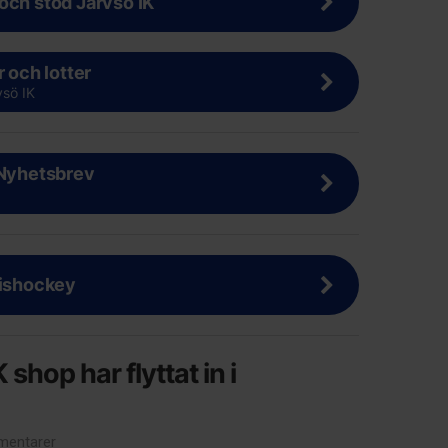
och stöd Järvsö IK
r och lotter
vsö IK
 Nyhetsbrev
 ishockey
 shop har flyttat in i
entarer