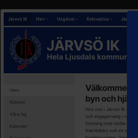
Järvsö IK
Herr
Ungdom
Rekreation
Järvsö I
JÄRVSÖ IK
Hela Ljusdals kommuns 
Välkommen till
Hem
byn och hjärta
Nyheter
Hos oss i Järvsö IK står 
Våra lag
och engagemang i centrum
förening med stolta tradit
Kalender
framtidstro och en själ 
bygdens värme. Oavsett o