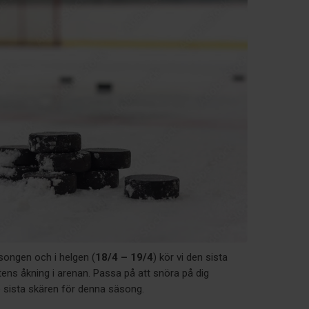
songen och i helgen (
18/4 – 19/4
) kör vi den sista
s åkning i arenan. Passa på att snöra på dig
e sista skären för denna säsong.