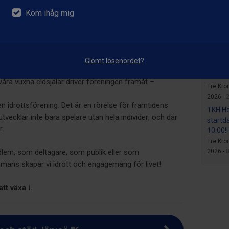
Mulle 
 eller bara nyfiken
Kom ihåg mig
Tre Kro
oss.
2026 -
Inget 
 att bygga både
Tre Kro
r möts generationer i hallen, på isen, i naturen och i
Glömt lösenordet?
2026 -
 Våra lag kämpar med hjärtat, våra barn och ungdomar
TKH ho
åra vuxna eldsjälar driver föreningen framåt –
Tre Kro
2026 -
2
n idrottsförening. Det är en rörelse för framtidens
TKH Ho
utvecklar inte bara spelare utan hela individer, och där
startda
r.
10.00!!
Tre Kro
em, som deltagare, som publik eller som
2026 -
8
mans skapar vi idrott och engagemang för livet!
tt växa i.