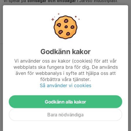
Vi spelar på
söndagar och onsdagar
i Järvsö Industriplast
Arena och ser fram emot en härlig säsong med skratt, svett och
sköna matcher.
Vill du vara med? Kontakta våra ledare eller fyll i anmälan direkt
på vår hemsida.
Vi ses på isen!
Godkänn kakor
Nu drar vi igång vuxenträning
Vi använder oss av kakor (cookies) för att vår
nybörjare!
webbplats ska fungera bra för dig. De används
4 feb 2025
0 kommentarer
även för webbanalys i syfte att hjälpa oss att
förbättra våra tjänster.
Så använder vi cookies
Godkänn alla kakor
Bara nödvändiga
Nu drar vi igång vuxenträning nybörjare!