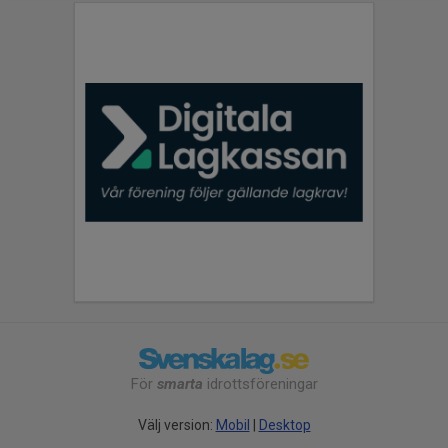
För
smarta
idrottsföreningar
Välj version:
Mobil
|
Desktop