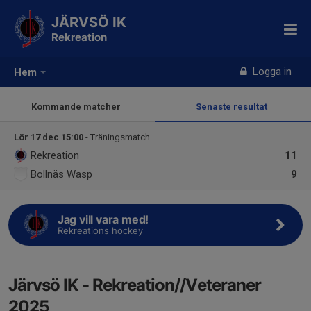
JÄRVSÖ IK
Rekreation
Logga in
Hem
Kommande matcher
Senaste resultat
Lör 17 dec 15:00
- Träningsmatch
Rekreation
11
Bollnäs Wasp
9
Jag vill vara med!
Rekreations hockey
Järvsö IK - Rekreation//Veteraner
2025