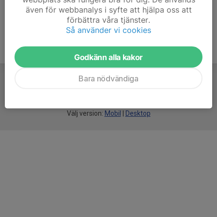
även för webbanalys i syfte att hjälpa oss att
förbättra våra tjänster.
Så använder vi cookies
Godkänn alla kakor
Bara nödvändiga
För
smarta
idrottsföreningar
Välj version:
Mobil
|
Desktop