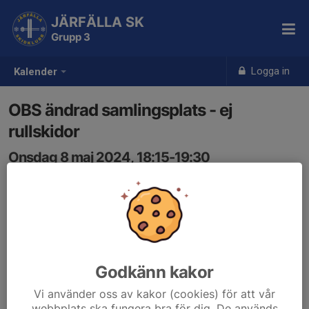
JÄRFÄLLA SK
Grupp 3
Logga in
Kalender
OBS ändrad samlingsplats - ej
rullskidor
Onsdag 8 maj 2024, 18:15-19:30
Klintvägen 18
Samling: 18:15, Klintvägen 18
OBS rullskidsträningen inställd. Vi kör ett inomhuspass
hemma hos Hugo o Vidar istället på skierg mm. Vi
värmer upp utomhus med lite löpning.
Godkänn kakor
Vi använder oss av kakor (cookies) för att vår
webbplats ska fungera bra för dig. De används