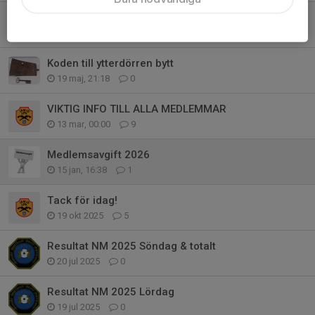
Nya inskjutningsstöd på våra skjutbanor
23 maj, 17:52
4
Koden till ytterdörren bytt
19 maj, 21:18
0
VIKTIG INFO TILL ALLA MEDLEMMAR
13 mar, 00:00
9
Medlemsavgift 2026
15 jan, 16:38
1
Tack för idag!
19 okt 2025
5
Resultat NM 2025 Söndag & totalt
20 jul 2025
0
Resultat NM 2025 Lördag
19 jul 2025
0