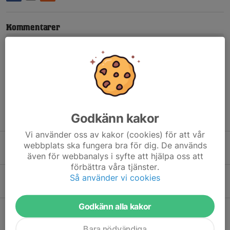
Kommentarer
Göran Holst
15 jan, 20:53
Hej Kan ni skicka avgiften för 2026 ytterligare en gång
Godkänn kakor
Tidigare nyheter
Vi använder oss av kakor (cookies) för att vår
Anläggningen abonnerad
webbplats ska fungera bra för dig. De används
3 jul, 10:48
0
även för webbanalys i syfte att hjälpa oss att
förbättra våra tjänster.
Vatten till toaletter tillfälligt avstängt pga arbete
Så använder vi cookies
16 jun, 18:42
2
Godkänn alla kakor
Vi har nu fått bidrag för renovering av köket
13 jun, 19:01
11
Bara nödvändiga