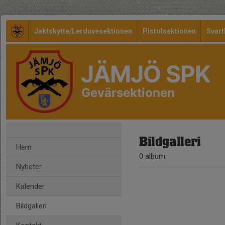
Jaktskytte/Lerduvesektionen
Pistolsektionen
Svart
JÄMJÖ SPK
Gevärsektionen
Bildgalleri
Hem
0 album
Nyheter
Kalender
Bildgalleri