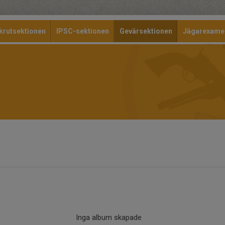
krutsektionen
IPSC-sektionen
Gevärsektionen
Jägarexame
Inga album skapade