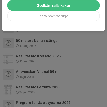
Godkänn alla kakor
Allsvenskan Viltmål 50 m
30 aug 2025
Bara nödvändiga
Fixad
22 aug 2025
50 meters banan stängd!
13 aug 2025
Resultat KM Kretsälg 2025
11 aug 2025
Allsvenskan Viltmål 50 m
16 jul 2025
Resultat KM Lerduva 2025
24 jun 2025
Program för Jaktskyttarna 2025