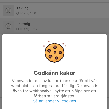
Tävling
30 apr, 10:05
Jaktstig
18 apr, 18:17
Blev fint
18 apr, 17:57
Bra jobb
18 apr, 17:56
Arbetsdag
Godkänn kakor
3 mar, 21:39
Vi använder oss av kakor (cookies) för att vår
webbplats ska fungera bra för dig. De används
Trollhättan Action Week 2026 söker funktionärer
även för webbanalys i syfte att hjälpa oss att
17 feb, 18:40
förbättra våra tjänster.
Så använder vi cookies
Jourpersonal
29 jan, 20:00