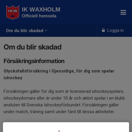
IK WAXHOLM
Officiell hemsida
Logga in
Om du blir skadad
Om du blir skadad
Försäkringsinformation
Olycksfalls­försäkring i Gjensidige, för dig som spelar
ishockey
Försäkringen gäller för dig som är licensierad ishockeyspelare,
ishockeydomare eller är under 10 år och aktivt spelar i en klubb
ansluten till Svenska Ishockeyförbundet. Försäkringen gäller
under match, träning samt under färd till dessa aktiviteter.
Det är viktigt att du har dina personuppgifter registrerade på ditt