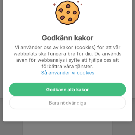
lags hemsida. Alla aktiva spelare på hemsidan registreras varje
säsong i Svensk Ishockeys gemensamma register, TSM. Den
registreringen samt betalning av medlems och spelaravgift till
föreningen gör att du som aktiv är försäkrad genom ett
samarbete mellan Gjensidige och Svenska Ishockeyförbundet.
Godkänn kakor
Kontrollera även din hemförsäkring vad som gäller.
Vi använder oss av kakor (cookies) för att vår
webbplats ska fungera bra för dig. De används
Information och skadeanmälan
även för webbanalys i syfte att hjälpa oss att
Gjensidige Försäkring
förbättra våra tjänster.
Så använder vi cookies
Godkänn alla kakor
Bara nödvändiga