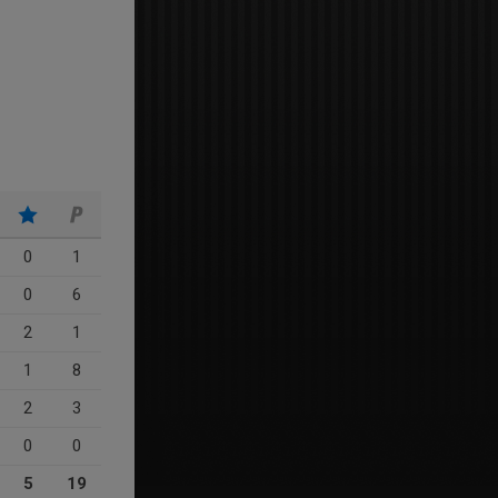
0
1
0
6
2
1
1
8
2
3
0
0
5
19