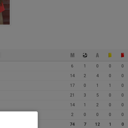
6
1
0
0
0
14
2
4
0
0
17
0
1
1
0
21
3
5
0
0
14
1
2
0
0
2
0
0
0
0
74
7
12
1
0