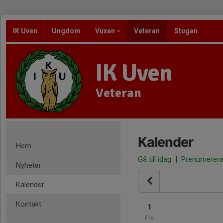
IK Uven
Ungdom
Vuxen
Veteran
Stugan
IK Uven
Veteran
Kalender
Hem
Gå till idag
|
Prenumerer
Nyheter
Kalender
Kontakt
1
Fre