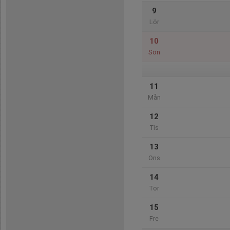
9
Lör
10
Sön
11
Mån
12
Tis
13
Ons
14
Tor
15
Fre