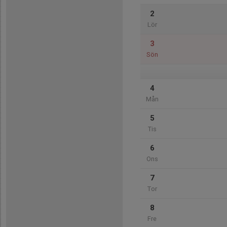
2
Lör
3
Sön
4
Mån
5
Tis
6
Ons
7
Tor
8
Fre