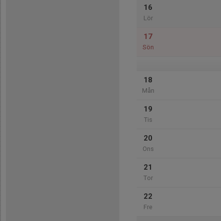
16
Lör
17
Sön
18
Mån
19
Tis
20
Ons
21
Tor
22
Fre