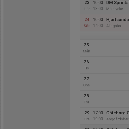
23
10:00
DM Sprints
13:00
Lör
Mölnlycke
24
10:00
Hjortsönda
14:00
Sön
Alingsås
25
Mån
26
Tis
27
Ons
28
Tor
29
17:00
Göteborg O
19:00
Fre
Änggårdsber