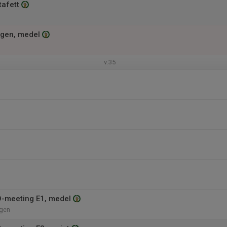
tafett
gen, medel
v.35
-meeting E1, medel
gen