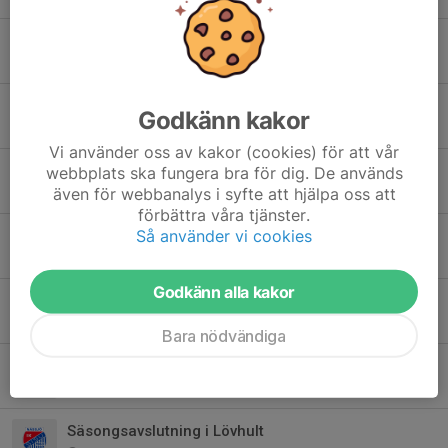
Ändrade träningstider och gemensamma träning v. 26–28
21 jun, 13:06
0
Välkomna till inomhussäsongen 2025/2026
Godkänn kakor
27 sep 2025
0
Vi använder oss av kakor (cookies) för att vår
Höstsäsongen har dragit igång.
webbplats ska fungera bra för dig. De används
även för webbanalys i syfte att hjälpa oss att
18 aug 2025
0
förbättra våra tjänster.
Så använder vi cookies
Sommaruppehåll
23 jun 2025
0
Godkänn alla kakor
Utomhussäsongen börjar för Vit grupp
27 apr 2025
0
Bara nödvändiga
Sista träningen
15 dec 2024
0
Säsongsavslutning i Lövhult