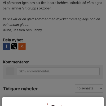
Vi påminner igen om att fler ledare behövs, särskilt då våra egna
barn lämnar Vit grupp i oktober.
Vi önskar er en glad sommar med mycket rörelseglädje och en
och annan
glass!
/Nina, Jessica och Jenny
Dela nyhet
Kommentarer
Tidigare nyheter
Ingen träning idag
3 aug, 14:44
0