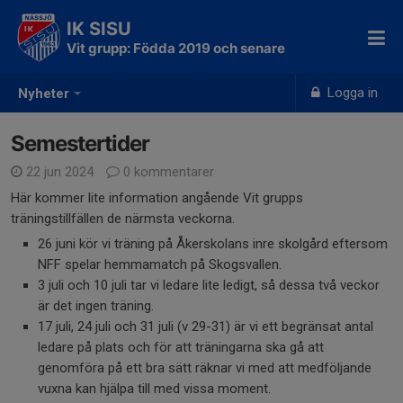
IK SISU
Vit grupp: Födda 2019 och senare
Logga in
Nyheter
Semestertider
22 jun 2024
0 kommentarer
Här kommer lite information angående Vit grupps
träningstillfällen de närmsta veckorna.
26 juni kör vi träning på Åkerskolans inre skolgård eftersom
NFF spelar hemmamatch på Skogsvallen.
3 juli och 10 juli tar vi ledare lite ledigt, så dessa två veckor
är det ingen träning.
17 juli, 24 juli och 31 juli (v 29-31) är vi ett begränsat antal
ledare på plats och för att träningarna ska gå att
genomföra på ett bra sätt räknar vi med att medföljande
vuxna kan hjälpa till med vissa moment.