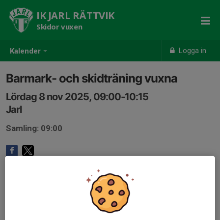
IK JARL RÄTTVIK
Skidor vuxen
Logga in
Kalender
Barmark- och skidträning vuxna
Lördag 8 nov 2025, 09:00-10:15
Jarl
Samling: 09:00