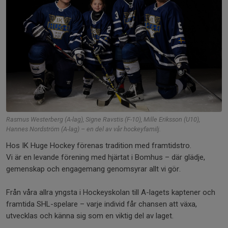
Rasmus Westerberg (A-lag), Signe Ravstis (F-10), Mille Eriksson (U10),
Hannes Nordström (A-lag) – en del av vår hockeyfamilj.
Hos IK Huge Hockey förenas tradition med framtidstro.
Vi är en levande förening med hjärtat i Bomhus – där glädje,
gemenskap och engagemang genomsyrar allt vi gör.
Från våra allra yngsta i Hockeyskolan till A-lagets kaptener och
framtida SHL-spelare – varje individ får chansen att växa,
utvecklas och känna sig som en viktig del av laget.