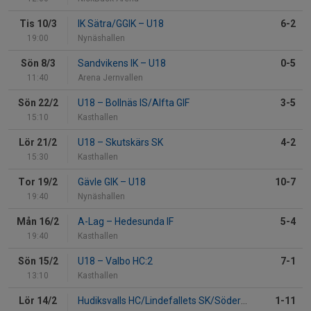
Tis 10/3
IK Sätra/GGIK
–
U18
6-2
19:00
Nynäshallen
Sön 8/3
Sandvikens IK
–
U18
0-5
11:40
Arena Jernvallen
Sön 22/2
U18
–
Bollnäs IS/Alfta GIF
3-5
15:10
Kasthallen
Lör 21/2
U18
–
Skutskärs SK
4-2
15:30
Kasthallen
Tor 19/2
Gävle GIK
–
U18
10-7
19:40
Nynäshallen
Mån 16/2
A-Lag
–
Hedesunda IF
5-4
19:40
Kasthallen
Sön 15/2
U18
–
Valbo HC:2
7-1
13:10
Kasthallen
Lör 14/2
Hudiksvalls HC/Lindefallets SK/Söderhamns IK
1-11
–
U18