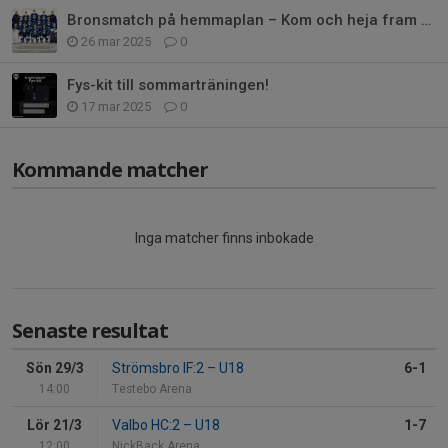
Bronsmatch på hemmaplan – Kom och heja fram U16!
26 mar 2025
0
Fys-kit till sommarträningen!
17 mar 2025
0
Kommande matcher
Inga matcher finns inbokade
Senaste resultat
Sön 29/3
Strömsbro IF:2
–
U18
6-1
14:00
Testebo Arena
Lör 21/3
Valbo HC:2
–
U18
1-7
12:00
NickBack Arena