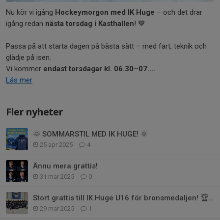
Nu kör vi igång
Hockeymorgon med IK Huge
– och det drar
igång redan
nästa torsdag i Kasthallen
! 💙
Passa på att starta dagen på bästa sätt – med fart, teknik och
glädje på isen.
Vi kommer
endast torsdagar kl. 06.30–07....
Läs mer
Fler nyheter
🌞 SOMMARSTIL MED IK HUGE! 🌞
25 apr 2025
4
Ännu mera grattis!
31 mar 2025
0
Stort grattis till IK Huge U16 för bronsmedaljen! 🏆🥉 🎉
29 mar 2025
1