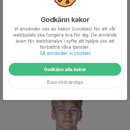
IK Huge Hockey tackar
Markus Dal
för tiden i föreningen och
för hans arbete i rollerna som
huvudtränare och sportchef
.
Godkänn kakor
Markus har under sin tid varit del av föreningens sportsliga
Vi använder oss av kakor (cookies) för att vår
organisation och bidragit med sitt...
webbplats ska fungera bra för dig. De används
Läs mer
även för webbanalys i syfte att hjälpa oss att
förbättra våra tjänster.
Så använder vi cookies
Grattis Affe!
30 mar, 08:19
6 kommentarer
Godkänn alla kakor
Bara nödvändiga