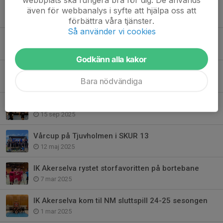
Idrett for fellesskap - Trygge møteplasser i Nordre Aker
även för webbanalys i syfte att hjälpa oss att
27 mar, 12:00
förbättra våra tjänster.
Så använder vi cookies
Det tok fyr i Kringsjåhallen igår
24 nov 2025
Godkänn alla kakor
Tap for Slevik i 1 hjemmekamp for sesongen.
Bara nödvändiga
20 sep 2025
Seier i eliteseriepremieren 25-26
15 sep 2025
Vårcup på Tjuvholmen i SKUR 13
12 maj 2025
IK Akerselva rystet storfavoritten på bortebane
7 mar 2025
IK Akerselva kom til NM sluttspill 24-25 sesongen
1 mar 2025