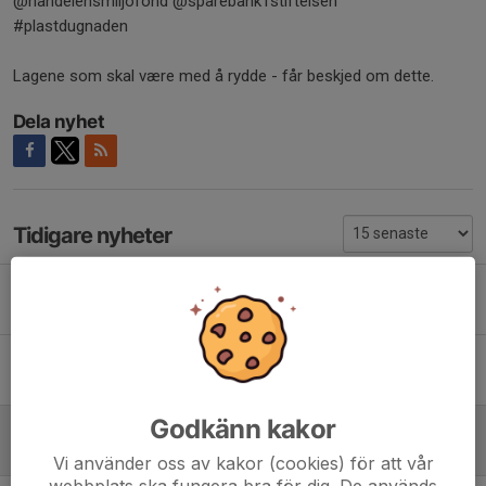
@handelensmiljofond @sparebank1stiftelsen
#plastdugnaden
Lagene som skal være med å rydde - får beskjed om dette.
Dela nyhet
Tidigare nyheter
Tekniske arrangører i OABR arrangement 2026/27
19 maj, 13:57
Innvandrere like aktive i frivilligheten
16 apr, 12:53
Godkänn kakor
Plastdugnaden 2026
14 apr, 14:30
Vi använder oss av kakor (cookies) för att vår
webbplats ska fungera bra för dig. De används