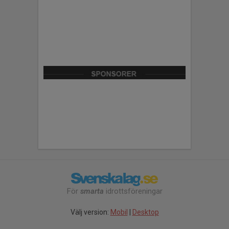
För
smarta
idrottsföreningar
Välj version:
Mobil
|
Desktop