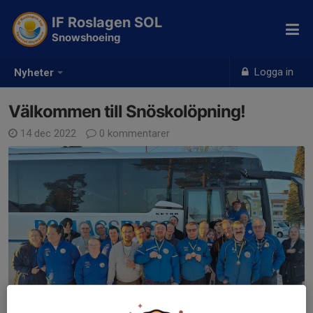
IF Roslagen SOL
Snowshoeing
Logga in
Nyheter
Välkommen till Snöskolöpning!
14 dec 2022
0 kommentarer