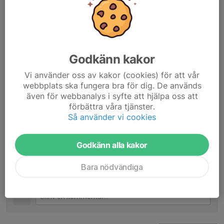
Snöskofestival i Rättvik 2018
Godkänn kakor
Här kommer all information om snöskor att finnas.
Vi använder oss av kakor (cookies) för att vår
Nyheter skrivs här.
webbplats ska fungera bra för dig. De används
Tränings- och matchtider ska finnas i denna kalendern.
även för webbanalys i syfte att hjälpa oss att
Vi kan lägga in bilder och spara i album.
förbättra våra tjänster.
Kontakt till ledare för snöskor.
Så använder vi cookies
Dela nyhet
Godkänn alla kakor
Bara nödvändiga
Kommentarer