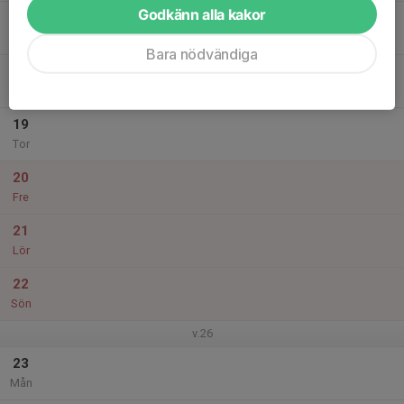
Godkänn alla kakor
17
Tis
Bara nödvändiga
18
Ons
19
Tor
20
Fre
21
Lör
22
Sön
v.26
23
Mån