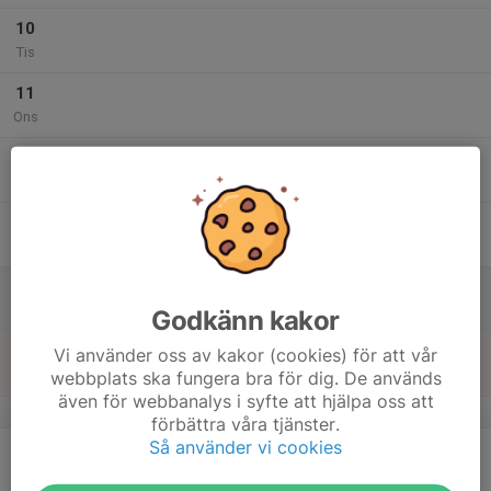
10
Tis
11
Ons
12
Tor
13
Fre
14
Lör
Godkänn kakor
15
Vi använder oss av kakor (cookies) för att vår
webbplats ska fungera bra för dig. De används
Sön
även för webbanalys i syfte att hjälpa oss att
v.25
förbättra våra tjänster.
Så använder vi cookies
16
Mån