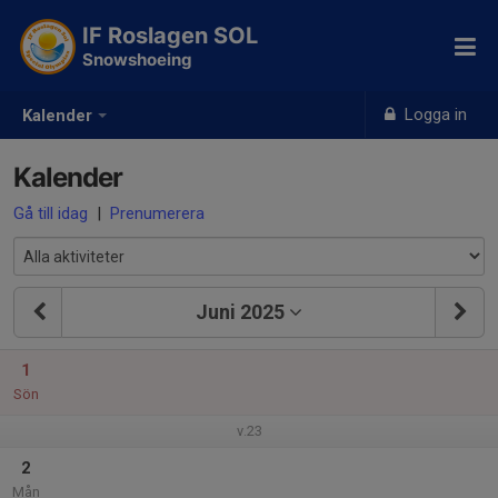
IF Roslagen SOL
Snowshoeing
Logga in
Kalender
Kalender
Gå till idag
|
Prenumerera
Juni 2025
1
Sön
v.23
2
Mån