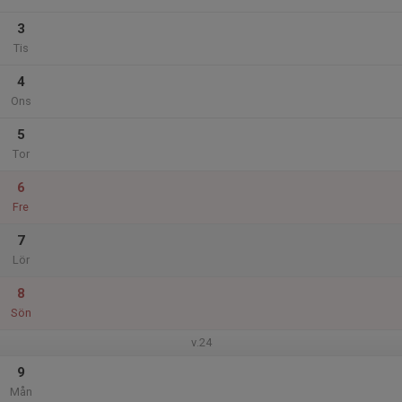
3
Tis
4
Ons
5
Tor
6
Fre
7
Lör
8
Sön
v.24
9
Mån