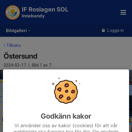
IF Roslagen SOL
Innebandy
Logga in
Bildgalleri
Tillbaka
Östersund
2024-02-17
|
Bild
1
av 7
Godkänn kakor
Vi använder oss av kakor (cookies) för att vår
webbplats ska fungera bra för dig. De används