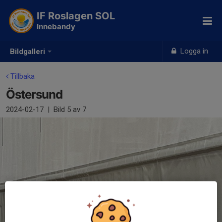
IF Roslagen SOL
Innebandy
Logga in
Bildgalleri
Tillbaka
Östersund
2024-02-17
|
Bild
5
av 7