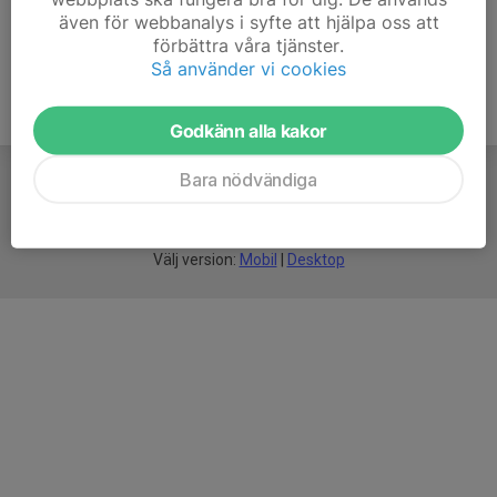
även för webbanalys i syfte att hjälpa oss att
förbättra våra tjänster.
Så använder vi cookies
Godkänn alla kakor
Bara nödvändiga
För
smarta
idrottsföreningar
Välj version:
Mobil
|
Desktop