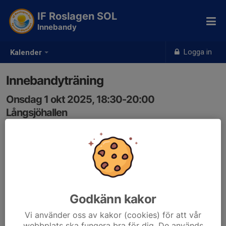
IF Roslagen SOL
Innebandy
Logga in
Kalender
Innebandyträning
Onsdag 1 okt 2025, 18:30-20:00
Långsjöhallen
Samling: 18:30
Godkänn kakor
Vi använder oss av kakor (cookies) för att vår
webbplats ska fungera bra för dig. De används