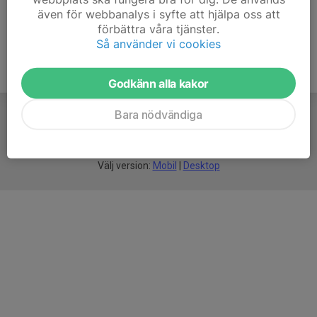
även för webbanalys i syfte att hjälpa oss att
förbättra våra tjänster.
Så använder vi cookies
Godkänn alla kakor
Bara nödvändiga
För
smarta
idrottsföreningar
Välj version:
Mobil
|
Desktop