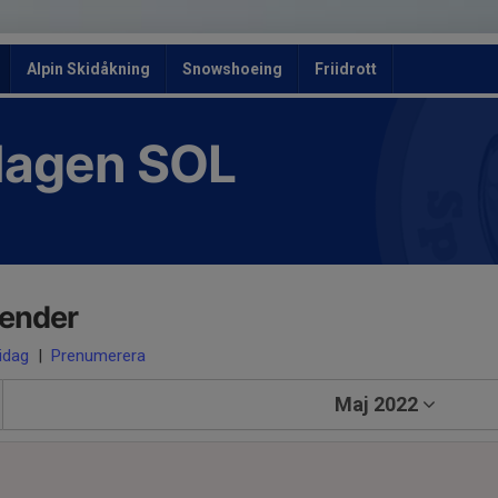
Alpin Skidåkning
Snowshoeing
Friidrott
slagen SOL
lender
 idag
|
Prenumerera
Maj 2022