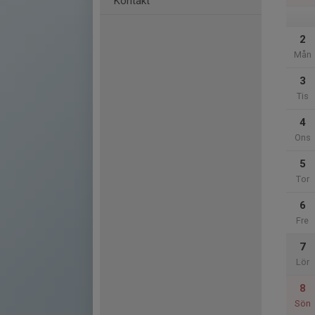
Kontakt
2
Mån
3
Tis
4
Ons
5
Tor
6
Fre
7
Lör
8
Sön