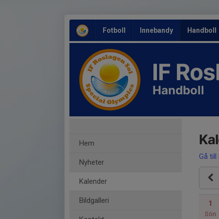
Fotboll
Innebandy
Handboll
IF Ro
Handboll
Ka
Hem
Gå till
Nyheter
Kalender
Bildgalleri
1
Sön