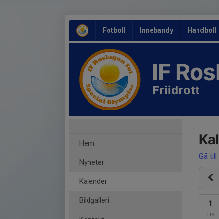
Fotboll
Innebandy
Handboll
IF Ro
Friidrott
Ka
Hem
Gå till
Nyheter
Kalender
Bildgalleri
1
Tis