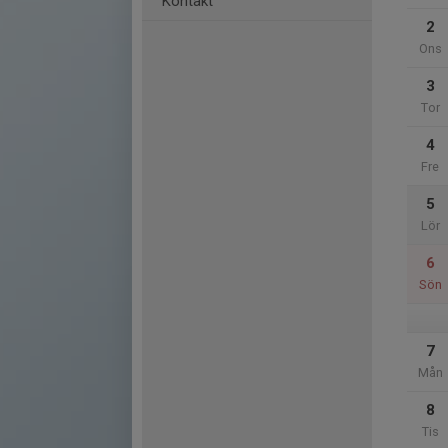
Kontakt
2
Ons
3
Tor
4
Fre
5
Lör
6
Sön
7
Mån
8
Tis