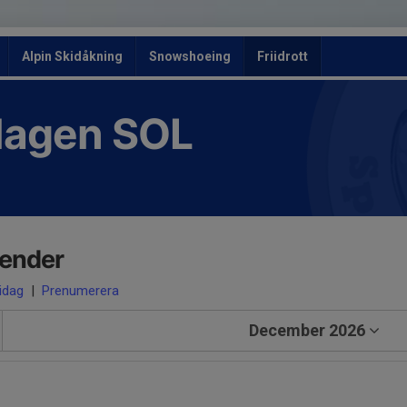
Alpin Skidåkning
Snowshoeing
Friidrott
slagen SOL
lender
 idag
|
Prenumerera
December 2026