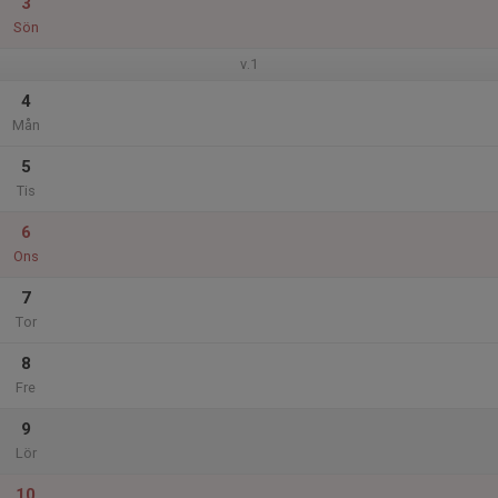
3
Sön
v.1
4
Mån
5
Tis
6
Ons
7
Tor
8
Fre
9
Lör
10