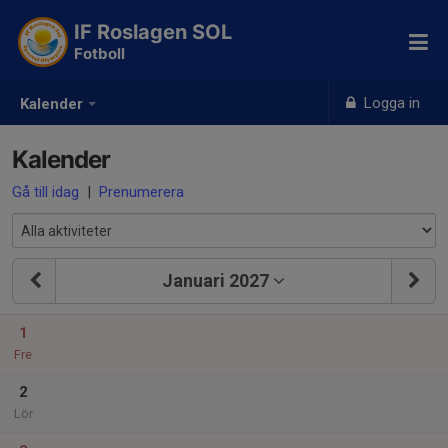
IF Roslagen SOL
Fotboll
Logga in
Kalender
Kalender
Gå till idag
|
Prenumerera
Januari 2027
1
Fre
2
Lör