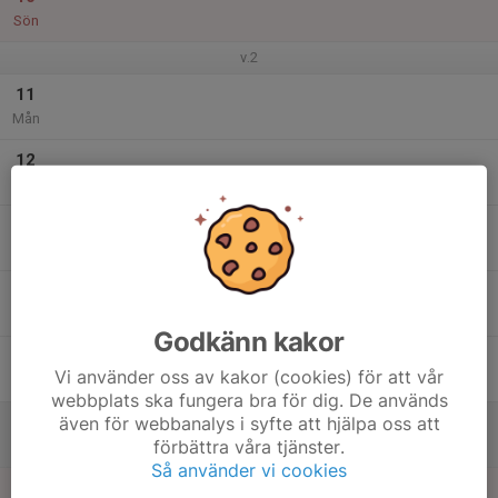
Sön
v.2
11
Mån
12
Tis
13
Ons
14
Tor
Godkänn kakor
15
Vi använder oss av kakor (cookies) för att vår
Fre
webbplats ska fungera bra för dig. De används
även för webbanalys i syfte att hjälpa oss att
16
förbättra våra tjänster.
Lör
Så använder vi cookies
17