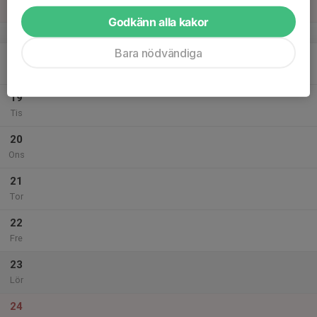
Sön
Godkänn alla kakor
v.3
Bara nödvändiga
18
Mån
19
Tis
20
Ons
21
Tor
22
Fre
23
Lör
24