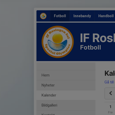
Fotboll
Innebandy
Handboll
IF Ro
Fotboll
Ka
Hem
Gå till
Nyheter
Kalender
Bildgalleri
1
Fre