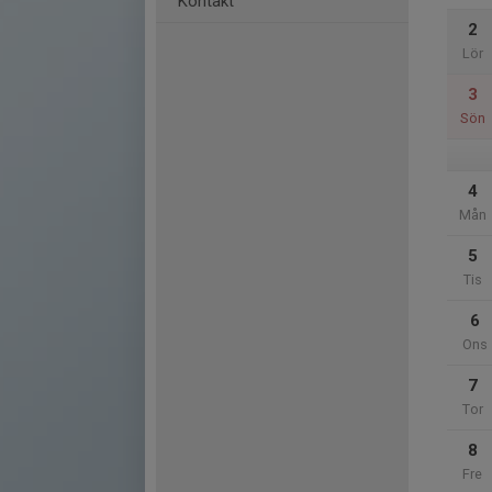
Kontakt
2
Lör
3
Sön
4
Mån
5
Tis
6
Ons
7
Tor
8
Fre