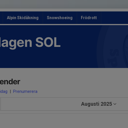
Alpin Skidåkning
Snowshoeing
Friidrott
slagen SOL
lender
 idag
|
Prenumerera
Augusti 2025