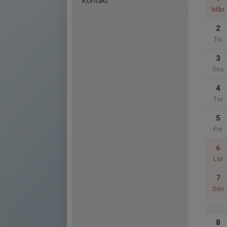
Kontakt
Mån
2
Tis
3
Ons
4
Tor
5
Fre
6
Lör
7
Sön
8