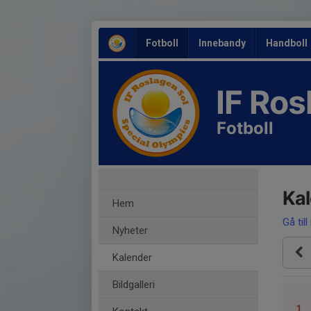
Fotboll
Innebandy
Handboll
IF Ro
Fotboll
Ka
Hem
Gå till
Nyheter
Kalender
Bildgalleri
1