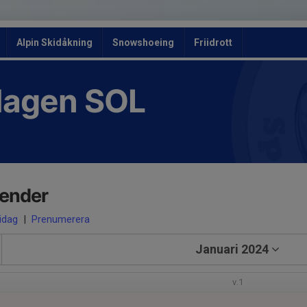
Alpin Skidåkning
Snowshoeing
Friidrott
slagen SOL
lender
 idag
|
Prenumerera
Januari 2024
v.1