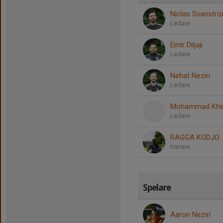
Niclas Svanstr
Ledare
Emir Diljaji
Ledare
Nehat Neziri
Ledare
Mohammad Khed
Ledare
RAGGA KODJO
tränare
Spelare
Aaron Neziri