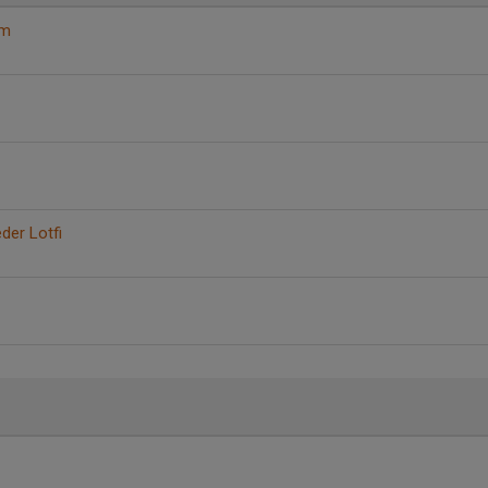
öm
er Lotfi