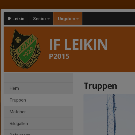
IF Leikin
Senior
Ungdom
IF LEIKIN
P2015
Truppen
Hem
Truppen
Matcher
Bildgalleri