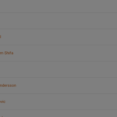
l
m Shifa
ndersson
ovic