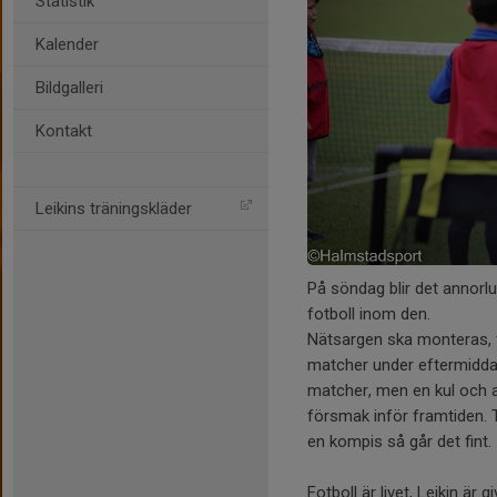
Statistik
Kalender
Bildgalleri
Kontakt
Leikins träningskläder
På söndag blir det annorlu
fotboll inom den.
Nätsargen ska monteras, 
matcher under eftermiddage
matcher, men en kul och a
försmak inför framtiden. 
en kompis så går det fint.
Fotboll är livet, Leikin är gi