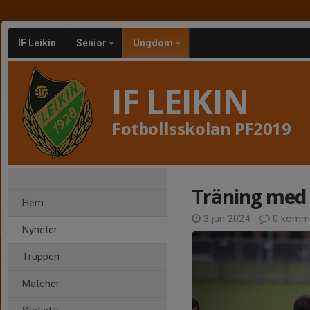
IF Leikin
Senior
Ungdom
IF LEIKIN
Fotbollsskolan PF2019
Träning med 
Hem
3 jun 2024
0 komme
Nyheter
Truppen
Matcher