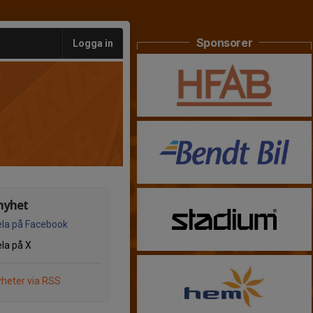
Sponsorer
Logga in
nyhet
la på Facebook
la på X
heter via RSS