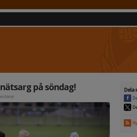
nätsarg på söndag!
Dela 
ntarer
De
De
Ny