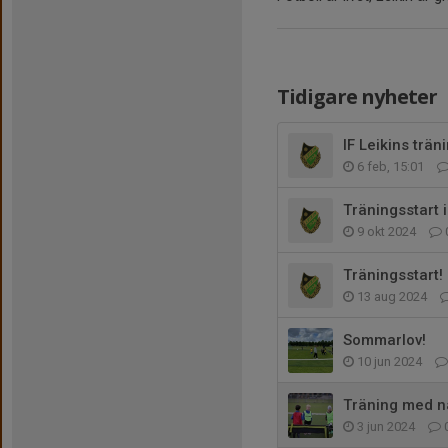
Tidigare nyheter
IF Leikins trän
6 feb, 15:01
Träningsstart
9 okt 2024
Träningsstart!
13 aug 2024
Sommarlov!
10 jun 2024
Träning med n
3 jun 2024