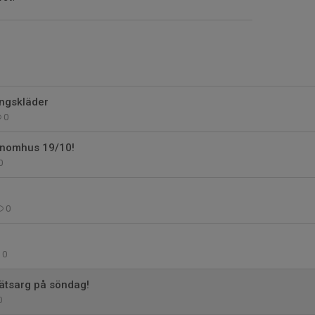
ingskläder
0
 inomhus 19/10!
0
0
0
ätsarg på söndag!
0