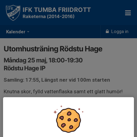
IFK TUMBA FRIIDROTT
Raketerna (2014-2016)
Logga in
Kalender
Utomhusträning Rödstu Hage
Måndag 25 maj, 18:00-19:30
Rödstu Hage IP
Samling: 17:55, Längst ner vid 100m starten
Knutna skor, fylld vattenflaska samt ett glatt humör!