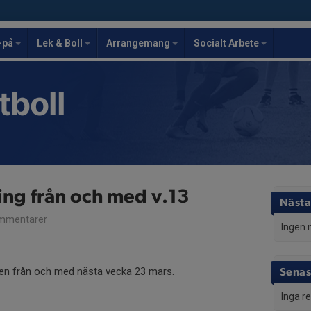
-på
Lek & Boll
Arrangemang
Socialt Arbete
tboll
ng från och med v.13
Nästa
mmentarer
Ingen 
gen från och med nästa vecka 23 mars.
Senas
Inga r