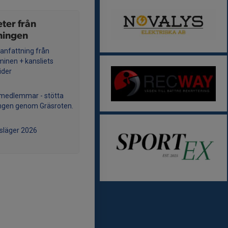
ter från
ningen
nfattning från
minen + kansliets
ider
medlemmar - stötta
ngen genom Gräsroten.
lsläger 2026