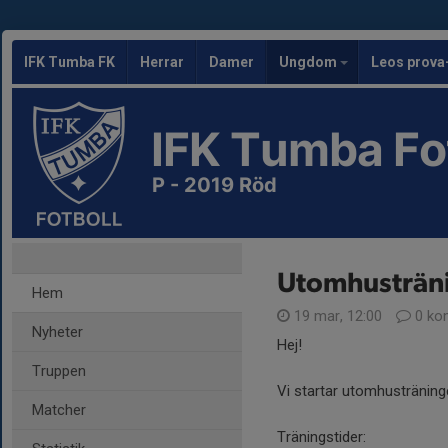
IFK Tumba FK
Herrar
Damer
Ungdom
Leos prova
IFK Tumba Fo
P - 2019 Röd
Utomhusträni
Hem
19 mar, 12:00
0 ko
Nyheter
Hej!
Truppen
Vi startar utomhustränin
Matcher
Träningstider: