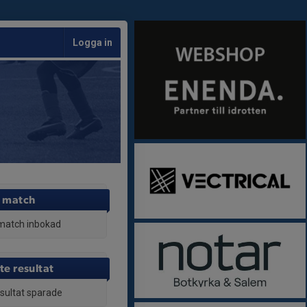
Logga in
 match
match inbokad
te resultat
esultat sparade