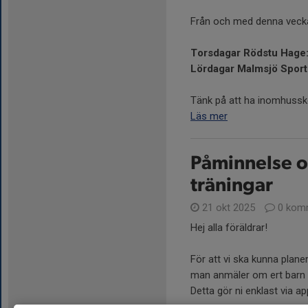
Från och med denna vecka (
Torsdagar Rödstu Hage: 
Lördagar Malmsjö Sporth
Tänk på att ha inomhusskor
Läs mer
Påminnelse om
träningar
21 okt 2025
0 kom
Hej alla föräldrar!
För att vi ska kunna planer
man anmäler om ert barn sk
Detta gör ni enklast via a