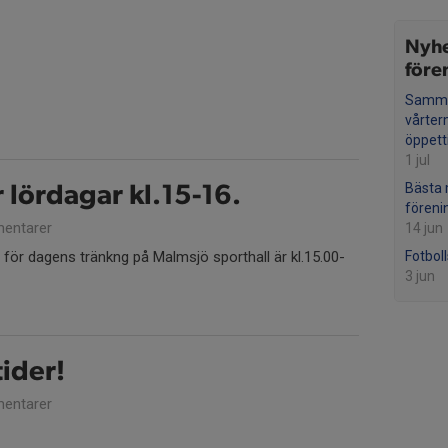
Nyhe
före
Samma
vårter
öppett
1 jul
Bästa 
 lördagar kl.15-16.
föreni
entarer
14 jun
 för dagens tränkng på Malmsjö sporthall är kl.15.00-
Fotbol
3 jun
ider!
entarer