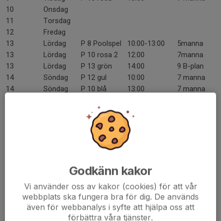
10
Onsdag
11
Torsdag
12
Fredag
13
Lördag
P 8 Poolspel
10:00-13:00
5manna
13
Lördag
P 10 rosa 2
12:00
7manna
13
Lördag
P 13 grön
14:00
9 B-plan
14
Söndag
P 12 gul
10:00
7 manna
14
Söndag
P 10 blå
13:00
7 manna
14
Söndag
A-lag
15:00
11 A-plan
15
Måndag
16
Tisdag
17
Onsdag
18
Torsdag
19
Fredag
Godkänn kakor
20
Lördag
21
Söndag
P 11 gul
10:00
7 manna
Vi använder oss av kakor (cookies) för att vår
21
Söndag
J Blå
16:00
11 B-plan
webbplats ska fungera bra för dig. De används
22
Måndag
även för webbanalys i syfte att hjälpa oss att
23
Tisdag
förbättra våra tjänster.