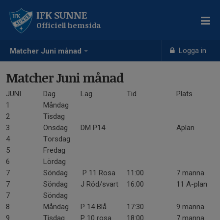
IFK SUNNE
Officiell hemsida
Logga in
Matcher Juni månad
Matcher Juni månad
JUNI
Dag
Lag
Tid
Plats
1
Måndag
2
Tisdag
3
Onsdag
DM P14
Aplan
4
Torsdag
5
Fredag
6
Lördag
7
Söndag
P 11 Rosa
11:00
7 manna
7
Söndag
J Röd/svart
16:00
11 A-plan
7
Söndag
8
Måndag
P 14 Blå
17:30
9 manna
9
Tisdag
P 10 rosa
18:00
7 manna