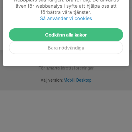
även för webbanalys i syfte att hjälpa oss att
förbättra våra tjänster.
Dela statistik
Så använder vi cookies
Godkänn alla kakor
Bara nödvändiga
För
smarta
idrottsföreningar
Välj version:
Mobil
|
Desktop